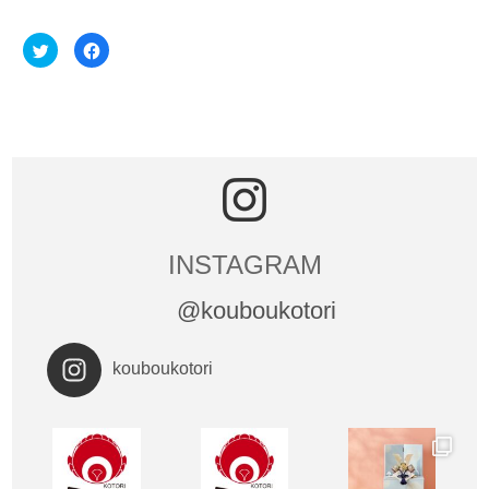
ク
Facebook
リ
で
ッ
共
ク
有
し
す
て
る
Twitter
に
で
は
共
ク
有
リ
(新
ッ
し
ク
い
し
ウ
て
ィ
く
ン
だ
ド
さ
INSTAGRAM
ウ
い
で
(新
開
し
@kouboukotori
き
い
ま
ウ
す)
ィ
ン
ド
kouboukotori
ウ
で
開
き
ま
す)